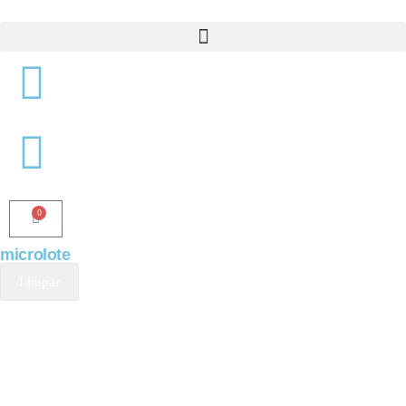
0
microlote
Limpar