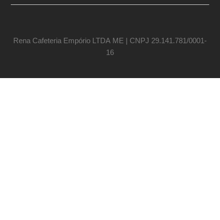
Rena Cafeteria Empório LTDA ME | CNPJ 29.141.781/0001-
16