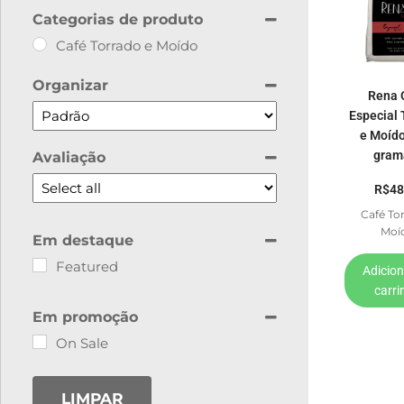
Categorias de produto
Café Torrado e Moído
Organizar
Rena 
Sort Products
Especial 
e Moído
gram
Avaliação
R$
48
Café To
Moí
Em destaque
Featured
Adicion
carri
Em promoção
On Sale
LIMPAR