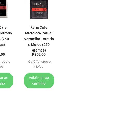
Café
Rena Café
Torrado
Microlote Catuaí
 (250
Vermelho Torrado
as)
e Moído (250
gramas)
,00
R$
52,00
rrado e
Café Torrado e
do
Moído
ar ao
Adicionar ao
nho
carrinho